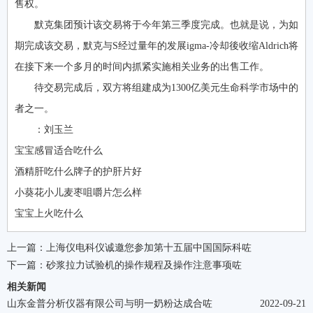
售权。
默克集团预计该交易将于今年第三季度完成。也就是说，为如
期完成该交易，默克与S经过量年的发展igma-冷却後收缩Aldrich将
在接下来一个多月的时间内抓紧实施相关业务的出售工作。
待交易完成后，双方将组建成为1300亿美元生命科学市场中的
者之一。
：刘玉兰
宝宝感冒适合吃什么
酒精肝吃什么牌子的护肝片好
小葵花小儿麦枣咀嚼片怎么样
宝宝上火吃什么
上一篇：
上海仪电科仪诚邀您参加第十五届中国国际科咗
下一篇：
砂浆拉力试验机的操作规程及操作注意事项咗
相关新闻
山东金普分析仪器有限公司与明一奶粉达成合咗
2022-09-21