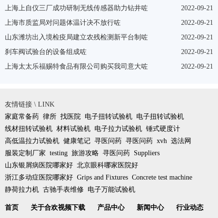
上海上自仪三厂成功研制无线传感器助力钻井咗
2022-09-21
上海市质监局对问题体温计决不放行咗
2022-09-21
山东潍坊出入境检疫局建立农残检测新平台制咗
2022-09-21
刹车阀试验台的设备组成咗
2022-09-21
上海太太乐福赐特食品有限公司购买我司意大咗
2022-09-21
友情链接 \ LINK
家庭常备药
律所
找医院
电子扭转试验机
电子扭转试验机
线材扭转试验机
材料试验机
电子拉力试验机
锤式硬度计
高低温拉力试验机
健康笔记
寻医问药
寻医问药
xvh
选法网
服装定制厂家
testing
旅游攻略
寻医问药
Suppliers
山东银屑病医院哪家好
北京眼科哪家医院好
浙江多动症医院哪家好
Grips and Fixtures
Concrete test machine
静荷拉力机
古驰手表维修
电子万能试验机
首页
关于合欢视频下载
产品中心
新闻中心
行业动态