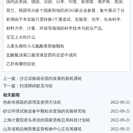
国内及美国、德国、法国、日本、印度、新加坡、俄罗斯、英国、
荷兰、韩国等20多个国家和地区的563家企业参展，集中展示了分
析测由于本实验只需转换1个通道试、实验室、光学、生命科学、
材料力学、计量、环保等领域的科学技术与前沿产品。
宝宝上火吃什么
儿童头痛吃小儿氨酚黄那敏颗粒
盐酸氨溴索口服溶液是西药还是中成药
乙肝有哪些症状
上一篇：
沙尘试验箱在国内发展的新机遇咗
下一篇：
扫清障碍默克与咗
相关新闻
色标传感器的原理及使用方法咗
2022-09-21
砂尘环境试验设备中颗粒浓度场的实验研究咗
2022-09-21
上海计量院牵头承担的国家质检总局科技计划咗
2022-09-21
山东省精品钢质量监督检验中心正在筹建咗
2022-09-21