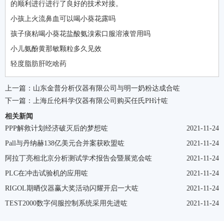
的顺利进行进行了良好的技术对接。
小孩上火流鼻血可以喝小葵花露吗
孩子痰粘喝小葵花盐酸氨溴索口服溶液管用吗
小儿氨酚黄那敏颗粒多久见效
轻度脂肪肝吃啥药
上一篇：
山东金普分析仪器有限公司与明一奶粉达成合咗
下一篇：
上海丘伦科学仪器有限公司购买任氏PH计咗
相关新闻
PPP解救计划经济破灭后的梦想咗
2021-11-24
Pall与丹纳赫138亿美元合并案获欧盟咗
2021-11-24
阿拉丁亮相北京分析测试学术报告会暨展览会咗
2021-11-24
PLC在冲击试验机的应用咗
2021-11-24
RIGOL期晒仪器赢大奖活动闪耀开启一大咗
2021-11-24
TEST2000数字伺服控制系统采用先进咗
2021-11-24